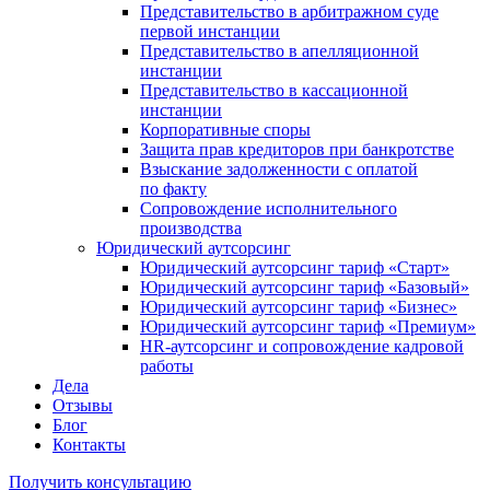
Представительство в арбитражном суде
первой инстанции
Представительство в апелляционной
инстанции
Представительство в кассационной
инстанции
Корпоративные споры
Защита прав кредиторов при банкротстве
Взыскание задолженности с оплатой
по факту
Сопровождение исполнительного
производства
Юридический аутсорсинг
Юридический аутсорсинг тариф «Старт»
Юридический аутсорсинг тариф «Базовый»
Юридический аутсорсинг тариф «Бизнес»
Юридический аутсорсинг тариф «Премиум»
HR-аутсорсинг и сопровождение кадровой
работы
Дела
Отзывы
Блог
Контакты
Получить консультацию